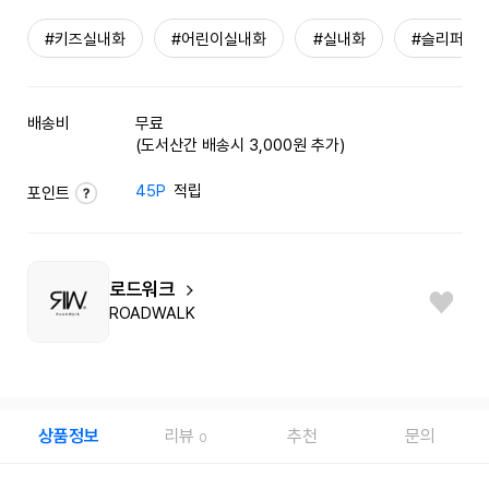
#키즈실내화
#어린이실내화
#실내화
#슬리퍼
배송비
무료
(도서산간 배송시 3,000원 추가)
45P
적립
포인트
로드워크
ROADWALK
상품정보
리뷰
추천
문의
0