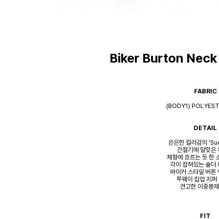
Biker Burton Neck
FABRIC
(BODY1) POLYES
DETAIL
은은한 컬러감의 'Su
간절기에 알맞은
체형에 흐르는 듯 한 
각이 잡혀있는 숄더 
바이커 스타일 버튼 
투웨이 집업 지퍼
견고한 이중봉제
FIT