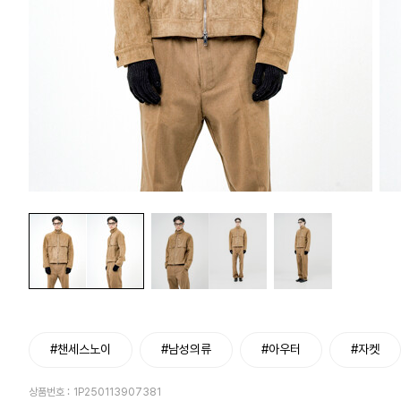
#챈세스노이
#남성의류
#아우터
#자켓
상품번호 :
1P250113907381