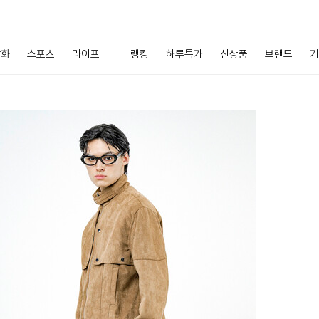
잡화
스포츠
라이프
랭킹
하루특가
신상품
브랜드
기