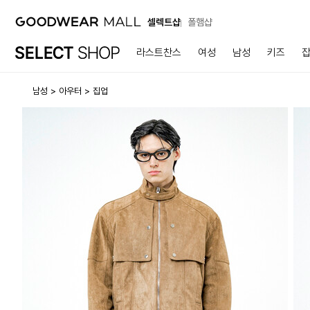
셀렉트샵
폴햄샵
라스트찬스
여성
남성
키즈
남성
아우터
집업