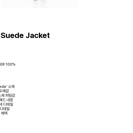
 Suede Jacket
TER 100%
ede' 소재
 두께감
소재 피팅감
패드 내장
넥 디테일
 디테일
 채택