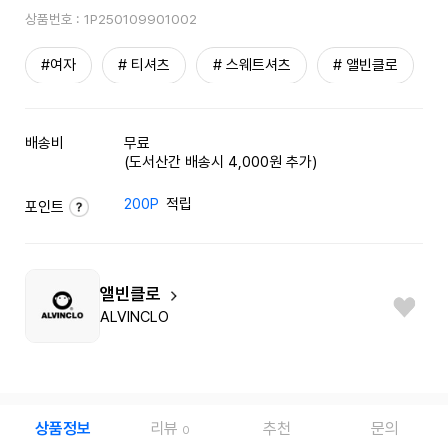
상품번호 :
1P250109901002
#여자
# 티셔츠
# 스웨트셔츠
# 앨빈클로
배송비
무료
(도서산간 배송시 4,000원 추가)
200P
적립
포인트
앨빈클로
ALVINCLO
상품정보
리뷰
추천
문의
0