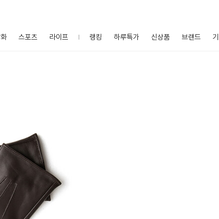
잡화
스포츠
라이프
랭킹
하루특가
신상품
브랜드
기