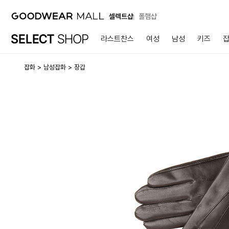
셀렉트샵
폴햄샵
라스트찬스
여성
남성
키즈
잡화
남성잡화
장갑