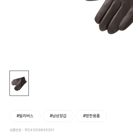
#빌리버스
#남성장갑
#방한용품
상품번호 :
1P241209845301