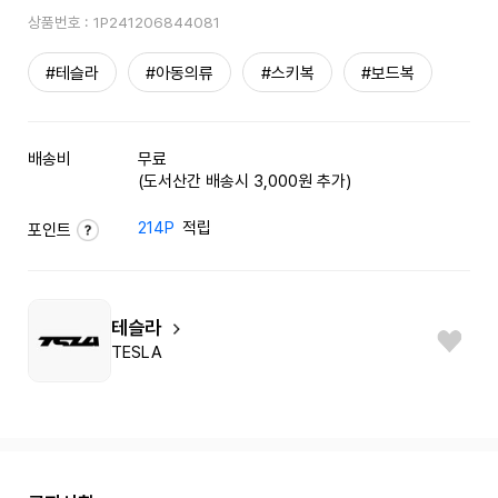
상품번호 :
1P241206844081
#테슬라
#아동의류
#스키복
#보드복
배송비
무료
(도서산간 배송시 3,000원 추가)
214P
적립
포인트
테슬라
TESLA