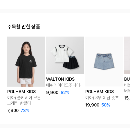
주목할 만한 상품
WALTON KIDS
BU
메쉬레이어드주니어상하복
버블
버
POLHAM KIDS
POLHAM KIDS
9,900
82%
여아) 폴키베어 코튼
여아) 3부 데님 숏츠
15
그래픽 반팔티
19,900
50%
7,900
73%