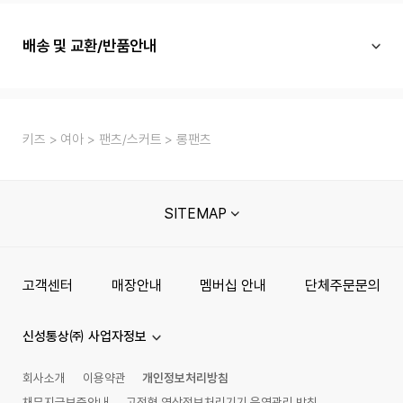
배송 및 교환/반품안내
키즈
여아
팬츠/스커트
롱팬츠
SITEMAP
고객센터
매장안내
멤버십 안내
단체주문문의
신성통상㈜ 사업자정보
회사소개
이용약관
개인정보처리방침
채무지급보증안내
고정형 영상정보처리기기 운영관리 방침