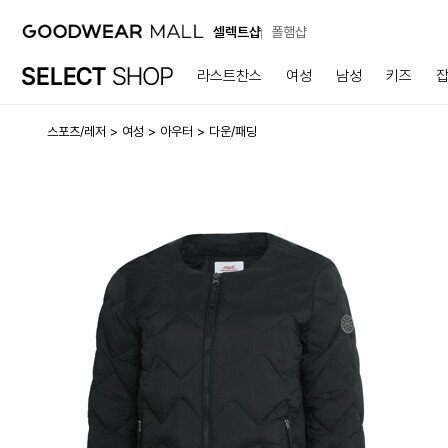
셀렉트샵
폴햄샵
라스트찬스
여성
남성
키즈
스포츠/레저
여성
아우터
다운/패딩