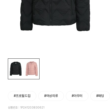
#프로월드컵
#여성의류
#아우터
#패딩
상품번호 :
1P241203830621