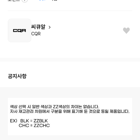
씨큐알
CQR
공지사항