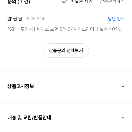
문의 ( 1 건)
비밀글 제외
상품문의하기
원*권 님
2026.6.14
답변 완료
2XL 너무커서 L싸이즈 교환 32~34싸이즈라더니 실측 40인치 나옵니다 이건 이해할수없네요 환불처리해주세요
상품문의 전체보기
상품고시정보
배송 및 교환/반품안내