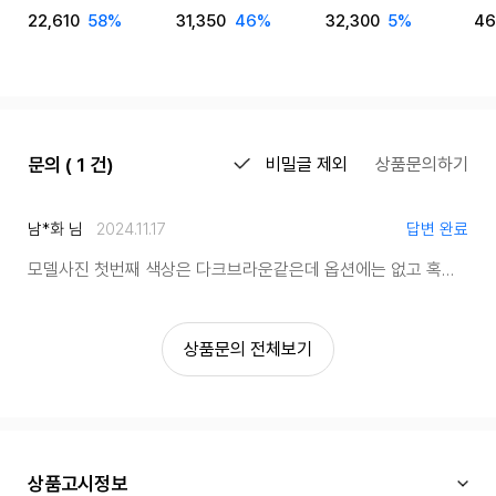
SPAHZ23001
워
22,610
58%
31,350
46%
32,300
5%
46
세
문의 ( 1 건)
비밀글 제외
상품문의하기
남*화 님
2024.11.17
답변 완료
모델사진 첫번째 색상은 다크브라운같은데 옵션에는 없고 혹시 차콜일까요?
상품문의 전체보기
상품고시정보