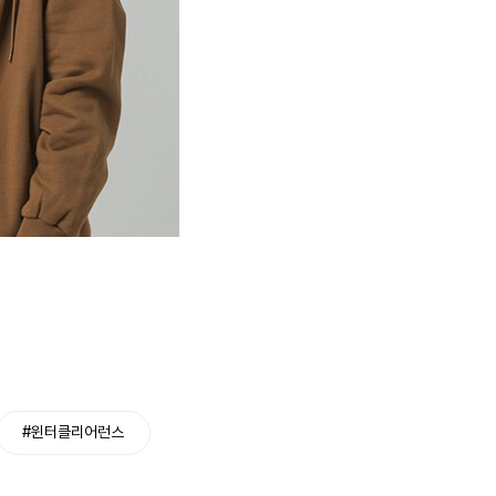
#윈터클리어런스