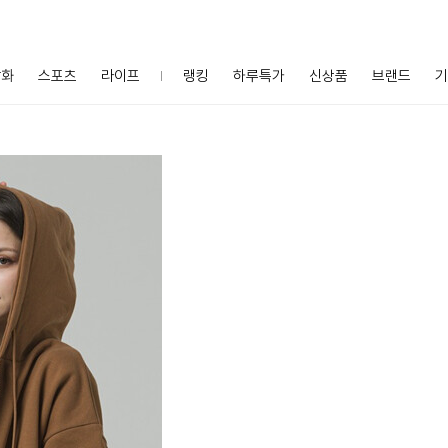
잡화
스포츠
라이프
랭킹
하루특가
신상품
브랜드
기