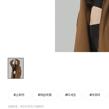
#스피카
#여성의류
#티셔츠
#아우터
상품번호 :
1P241105738881