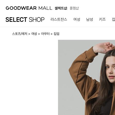
셀렉트샵
폴햄샵
라스트찬스
여성
남성
키즈
스포츠/레저
여성
아우터
집업