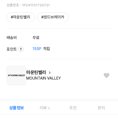
상품번호 :
1P241101729721
#마운틴벨리
#윈드브레이커
배송비
무료
155P
적립
포인트
마운틴벨리
MOUNTAIN VALLEY
상품정보
리뷰
추천
문의
0