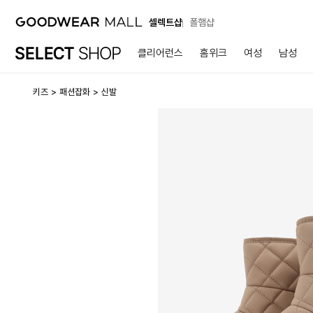
셀렉트샵
폴햄샵
클리어런스
홈위크
여성
남성
키즈
패션잡화
신발