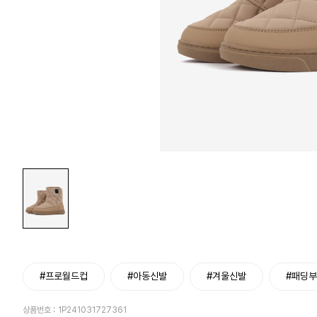
#프로월드컵
#아동신발
#겨울신발
#패딩
상품번호 :
1P241031727361