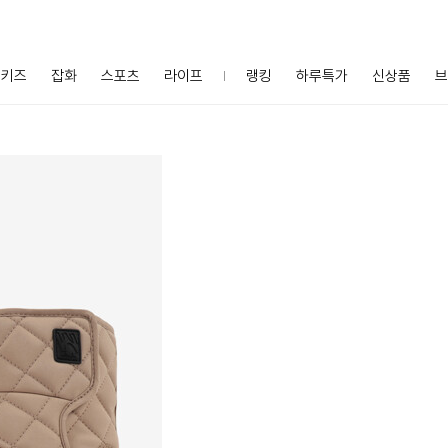
키즈
잡화
스포츠
라이프
랭킹
하루특가
신상품
브