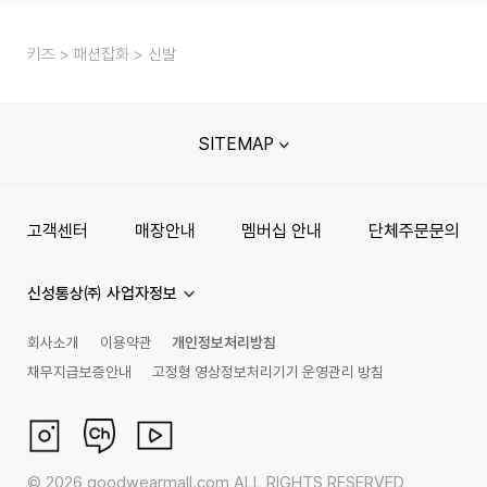
키즈
패션잡화
신발
SITEMAP
고객센터
매장안내
멤버십 안내
단체주문문의
신성통상㈜ 사업자정보
회사소개
이용약관
개인정보처리방침
채무지급보증안내
고정형 영상정보처리기기 운영관리 방침
©
2026
goodwearmall.com ALL RIGHTS RESERVED