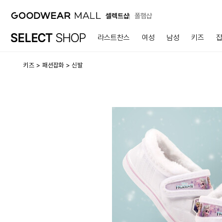
셀렉트샵
폴햄샵
라스트찬스
여성
남성
키즈
키즈
패션잡화
신발