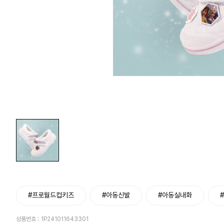
#프로월드컵키즈
#아동신발
#아동실내화
상품번호 :
1P241011643301