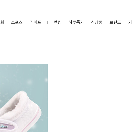
잡화
스포츠
라이프
랭킹
하루특가
신상품
브랜드
기