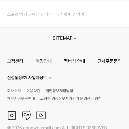
스포츠/레저
여성
아우터
자켓/바람막이
SITEMAP
고객센터
매장안내
멤버십 안내
단체주문문의
신성통상㈜ 사업자정보
회사소개
이용약관
개인정보처리방침
채무지급보증안내
고정형 영상정보처리기기 운영관리 방침
©
2026
goodwearmall.com ALL RIGHTS RESERVED