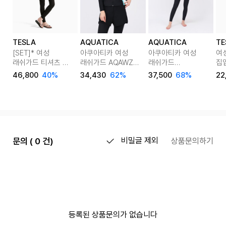
TESLA
AQUATICA
AQUATICA
TE
[SET]* 여성
아쿠아티카 여성
아쿠아티카 여성
여
래쉬가드 티셔츠 &
래쉬가드 AQAWZE-
래쉬가드
집
워터레깅스 팬츠
WL
AQAWJP23006-
집
46,800
40%
34,430
62%
37,500
68%
22
세트
레깅스반바지세트
WL 레깅스반바지
FS
세트
문의 ( 0 건)
비밀글 제외
상품문의하기
등록된 상품문의가 없습니다