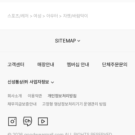
스포츠/레저
여성
아우터
자켓/바람막이
SITEMAP
고객센터
매장안내
멤버십 안내
단체주문문의
신성통상㈜ 사업자정보
회사소개
이용약관
개인정보처리방침
채무지급보증안내
고정형 영상정보처리기기 운영관리 방침
©
2026
goodwearmall.com ALL RIGHTS RESERVED