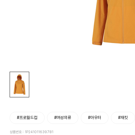
#프로월드컵
#여성의류
#아우터
#재킷
상품번호 :
1P241011639781