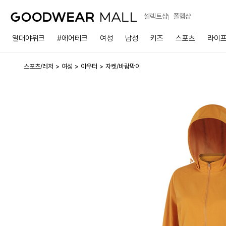
셀렉트샵
폴햄샵
열대야위크
#에어테크
여성
남성
키즈
스포츠
라이
스포츠/레저
여성
아우터
자켓/바람막이