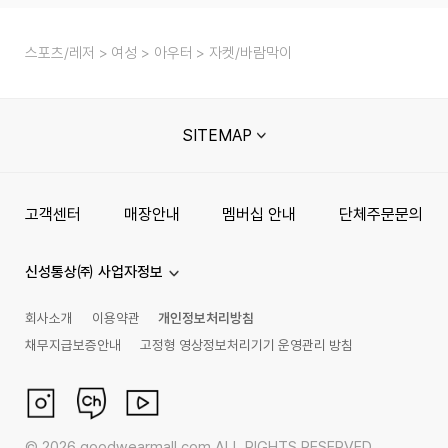
스포츠/레저
여성
아우터
자켓/바람막이
SITEMAP
고객센터
매장안내
멤버십 안내
단체주문문의
신성통상㈜ 사업자정보
회사소개
이용약관
개인정보처리방침
채무지급보증안내
고정형 영상정보처리기기 운영관리 방침
©
2026
goodwearmall.com ALL RIGHTS RESERVED