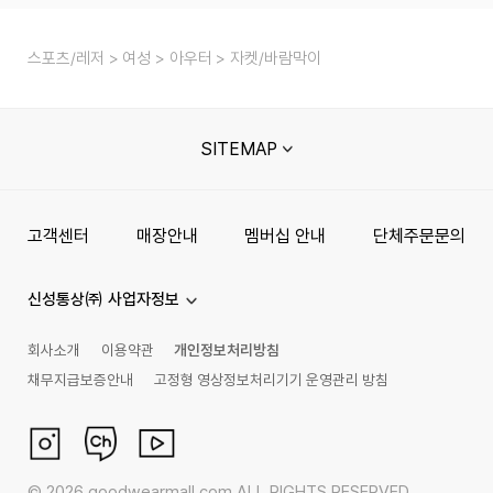
스포츠/레저
여성
아우터
자켓/바람막이
SITEMAP
고객센터
매장안내
멤버십 안내
단체주문문의
신성통상㈜ 사업자정보
회사소개
이용약관
개인정보처리방침
채무지급보증안내
고정형 영상정보처리기기 운영관리 방침
©
2026
goodwearmall.com ALL RIGHTS RESERVED