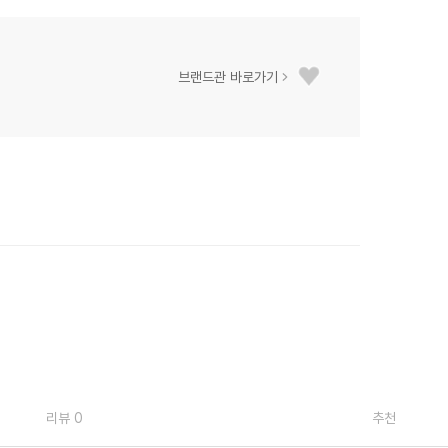
브랜드관 바로가기
리뷰 0
추천