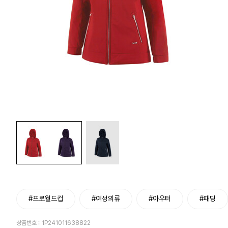
#프로월드컵
#여성의류
#아우터
#패딩
상품번호 :
1P241011638822