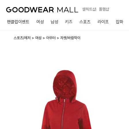
셀렉트샵
폴햄샵
팬클럽이벤트
여성
남성
키즈
스포츠
라이프
잡화
스포츠/레저
여성
아우터
자켓/바람막이