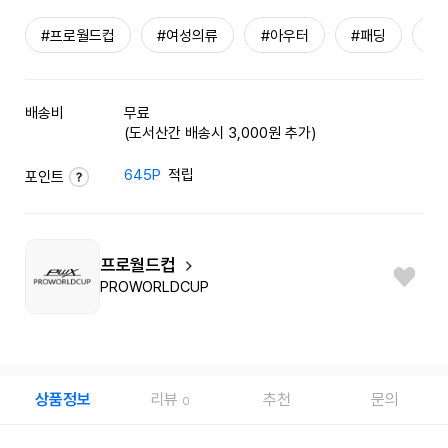
#프로월드컵
#여성의류
#아우터
#패딩
#
배송비
무료
(도서산간 배송시 3,000원 추가)
645P
적립
포인트
프로월드컵
PROWORLDCUP
상품정보
리뷰
추천
문의
0