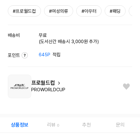
#프로월드컵
#여성의류
#아우터
#패딩
#
배송비
무료
(도서산간 배송시 3,000원 추가)
645P
적립
포인트
프로월드컵
PROWORLDCUP
상품정보
리뷰
추천
문의
0