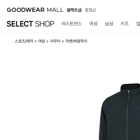
셀렉트샵
폴햄샵
라스트찬스
여성
남성
키즈
스포츠/레저
여성
아우터
자켓/바람막이