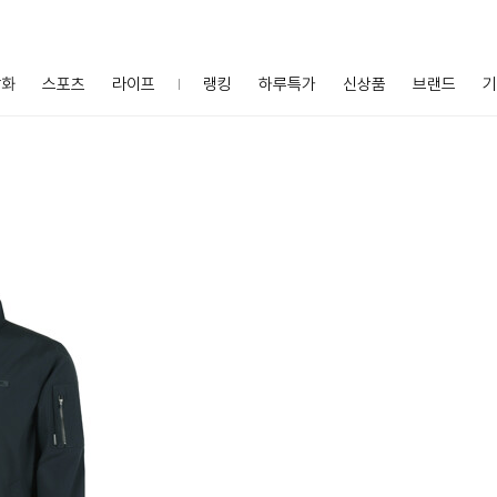
잡화
스포츠
라이프
랭킹
하루특가
신상품
브랜드
기