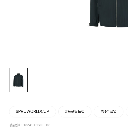
#PROWORLDCUP
#프로월드컵
#남성집업
상품번호 :
1P241011633861