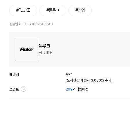
#FLUKE
#플루크
#집업
상품번호 :
1P241002609681
플루크
FLUKE
배송비
무료
(도서산간 배송시 3,000원 추가)
포인트
299
P 적립예정