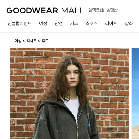
셀렉트샵
폴햄샵
팬클럽이벤트
여성
남성
키즈
스포츠
라이프
잡화
여성
티셔츠
후드