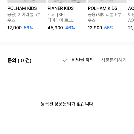
POLHAM KIDS
PIANER KIDS
POLHAM KIDS
AQ
공용) 에어리쿨 5부
kids [SET]
공용) 에어리쿨 5부
아
숏츠
타이다이 로고
숏츠
AQ
맨투맨&스트링 팬츠
반
12,900
56%
45,900
46%
12,900
56%
21
셋업 2color
on
문의 ( 0 건)
비밀글 제외
상품문의하기
등록된 상품문의가 없습니다