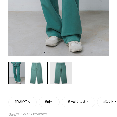
#BAKKEN
#바켄
#트레이닝팬츠
#와이드
상품번호 :
1P240912580621