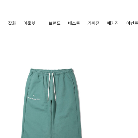
프
잡화
아울렛
브랜드
베스트
기획전
매거진
이벤