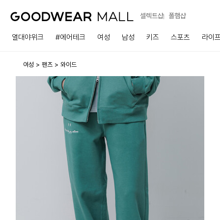
셀렉트샵
폴햄샵
열대야위크
#에어테크
여성
남성
키즈
스포츠
라이
여성
팬츠
와이드