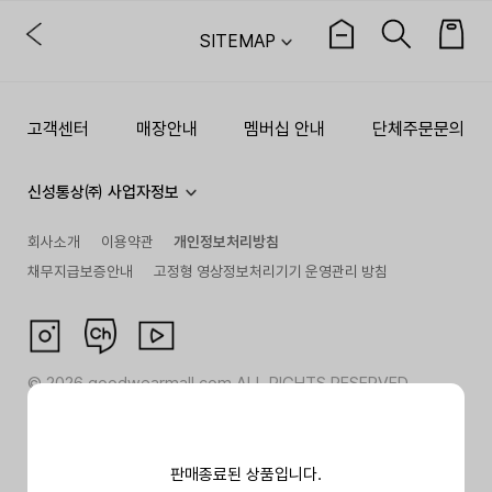
SITEMAP
고객센터
매장안내
멤버십 안내
단체주문문의
신성통상㈜ 사업자정보
회사소개
이용약관
개인정보처리방침
채무지급보증안내
고정형 영상정보처리기기 운영관리 방침
©
2026
goodwearmall.com ALL RIGHTS RESERVED
판매종료된 상품입니다.