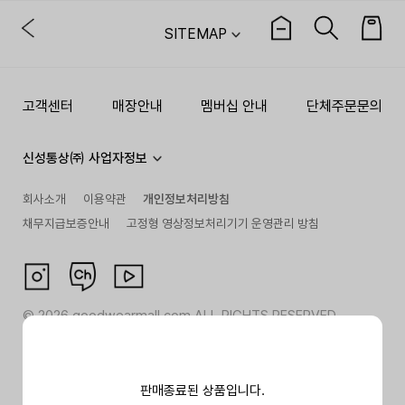
SITEMAP
고객센터
매장안내
멤버십 안내
단체주문문의
신성통상㈜ 사업자정보
회사소개
이용약관
개인정보처리방침
채무지급보증안내
고정형 영상정보처리기기 운영관리 방침
©
2026
goodwearmall.com ALL RIGHTS RESERVED
판매종료된 상품입니다.