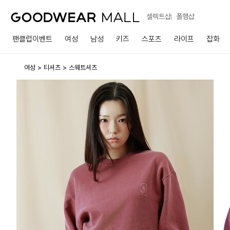
셀렉트샵
폴햄샵
팬클럽이벤트
여성
남성
키즈
스포츠
라이프
잡화
여성
티셔츠
스웨트셔츠