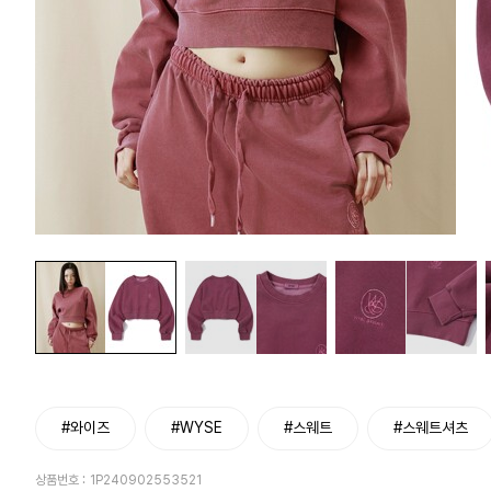
#와이즈
#WYSE
#스웨트
#스웨트셔츠
상품번호 :
1P240902553521