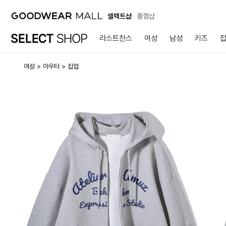
셀렉트샵
폴햄샵
라스트찬스
여성
남성
키즈
여성
아우터
집업