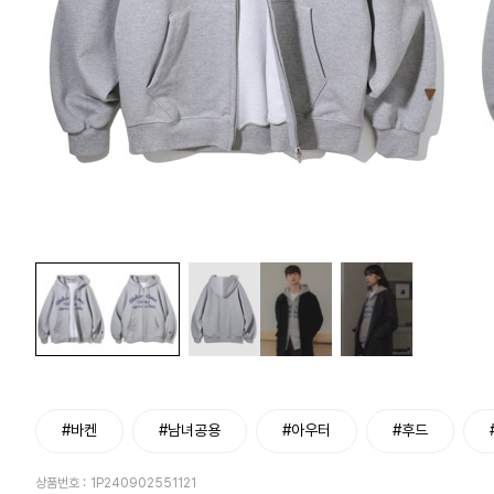
#바켄
#남녀공용
#아우터
#후드
상품번호 :
1P240902551121