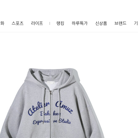
잡화
스포츠
라이프
랭킹
하루특가
신상품
브랜드
기