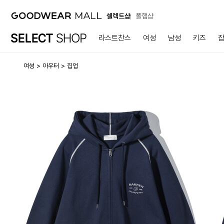
셀렉트샵
폴햄샵
라스트찬스
여성
남성
키즈
여성
아우터
집업