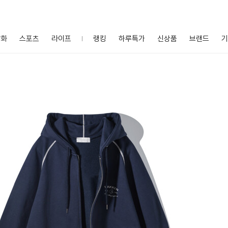
잡화
스포츠
라이프
랭킹
하루특가
신상품
브랜드
기