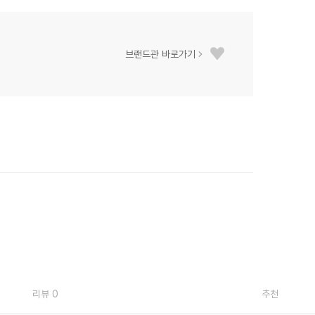
브랜드관 바로가기
리뷰 0
추천