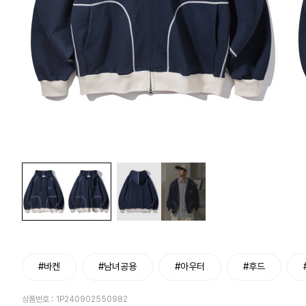
#바켄
#남녀공용
#아우터
#후드
상품번호 :
1P240902550982