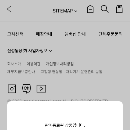
SITEMAP
고객센터
매장안내
멤버십 안내
단체주문문의
신성통상㈜ 사업자정보
회사소개
이용약관
개인정보처리방침
채무지급보증안내
고정형 영상정보처리기기 운영관리 방침
©
2026
goodwearmall.com ALL RIGHTS RESERVED
판매종료된 상품입니다.