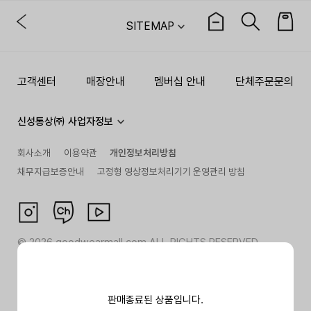
SITEMAP
고객센터
매장안내
멤버십 안내
단체주문문의
신성통상㈜ 사업자정보
회사소개
이용약관
개인정보처리방침
채무지급보증안내
고정형 영상정보처리기기 운영관리 방침
©
2026
goodwearmall.com ALL RIGHTS RESERVED
판매종료된 상품입니다.