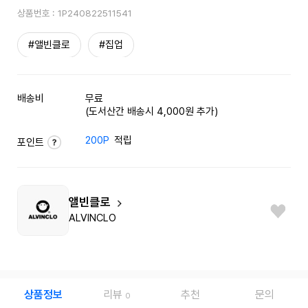
상품번호 :
1P240822511541
#앨빈클로
#집업
배송비
무료
(도서산간 배송시 4,000원 추가)
200P
적립
포인트
앨빈클로
ALVINCLO
상품정보
리뷰
추천
문의
0