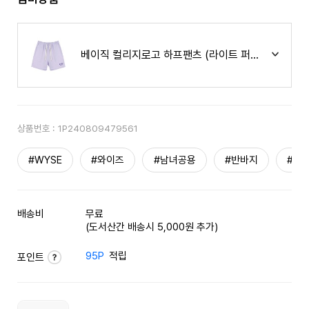
베이직 컬리지로고 하프팬츠 (라이트 퍼플)
상품번호 :
1P240809479561
#WYSE
#와이즈
#남녀공용
#반바지
#쇼
배송비
무료
(도서산간 배송시 5,000원 추가)
95P
적립
포인트