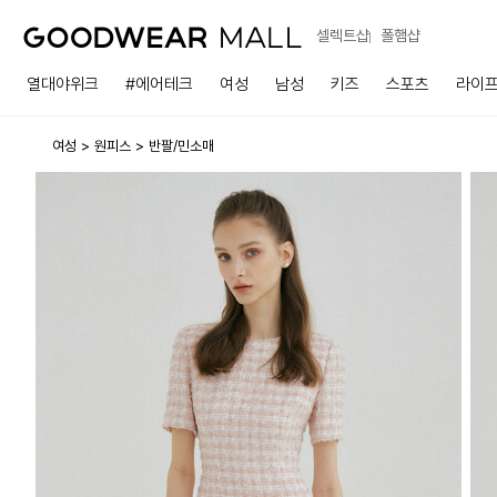
셀렉트샵
폴햄샵
열대야위크
#에어테크
여성
남성
키즈
스포츠
라이
여성
원피스
반팔/민소매