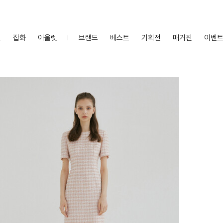
프
잡화
아울렛
브랜드
베스트
기획전
매거진
이벤