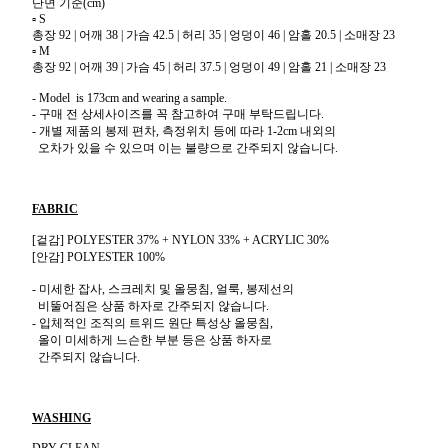
단면 기준(cm)
▫
S
총장 92 | 어깨 38 | 가슴 42.5 | 허리 35 | 엉덩이 46 | 암홀 20.5 |
소매장 23
▫
M
총장 92 | 어깨 39 | 가슴 45 | 허리 37.5 | 엉덩이 49 | 암홀 21 |
소매장 23
- Model is 173cm and wearing a sample.
- 구매 전 상세사이즈를 꼭 참고하여 구매 부탁드립니다.
- 개별 제품의 봉제 편차, 측정위치 등에 따라 1-2cm 내외의
오차가 있을 수 있으며 이는 불량으로 간주되지 않습니다.
FABRIC
[겉감] POLYESTER 37% + NYLON 33% + ACRYLIC 30%
[안감] POLYESTER 100%
- 미세한 잡사, 스크레치 및 올뭉침, 얼룩, 봉제선의
비뚤어짐은
상품 하자로 간주되지 않습니다.
- 입체적인 조직의 트위드 원단 특성상 올뭉침,
올이 미세하게 느슨한 부분 등은 상품 하자로
간주되지 않습니다.
WASHING
DRY CLEAN