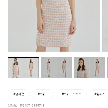
#멀리온
#트위드
#트위드스커트
#원피스
상품번호 :
1P240719455741