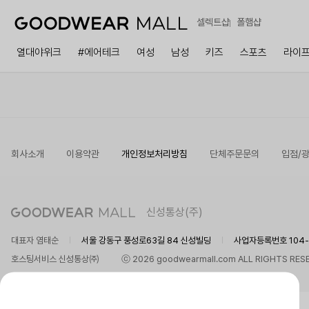
셀렉트샵
폴햄샵
열대야위크
#에어테크
여성
남성
키즈
스포츠
라이
회사소개
이용약관
개인정보처리방침
단체주문문의
입점/
신성통상(주)
대표자 염태순
서울 강동구 풍성로63길 84 신성빌딩
사업자등록번호 104-8
호스팅서비스 신성통상㈜
ⓒ 2026 goodwearmall.com ALL RIGHTS RES