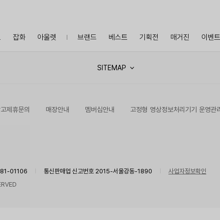
프
잡화
아울렛
브랜드
베스트
기획전
매거진
이벤
SITEMAP
광고제휴문의
매장안내
멤버십안내
고정형 영상정보처리기기 운영관
1-01106
통신판매업 신고번호 2015-서울강동-1890
사업자정보확인
ERVED