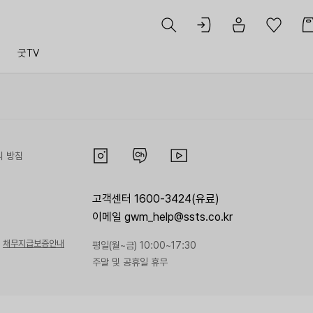
트
굿TV
리 방침
고객센터 1600-3424(유료)
이메일 gwm_help@ssts.co.kr
채무지급보증안내
평일(월~금) 10:00~17:30
주말 및 공휴일 휴무