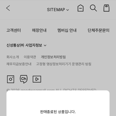
SITEMAP
고객센터
매장안내
멤버십 안내
단체주문문의
신성통상㈜ 사업자정보
회사소개
이용약관
개인정보처리방침
채무지급보증안내
고정형 영상정보처리기기 운영관리 방침
©
2026
goodwearmall.com ALL RIGHTS RESERVED
판매종료된 상품입니다.