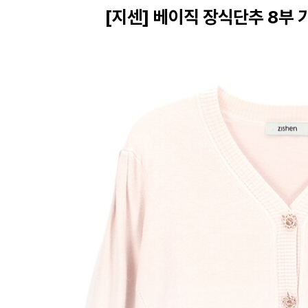
[지센] 베이직 장식단추 8부 