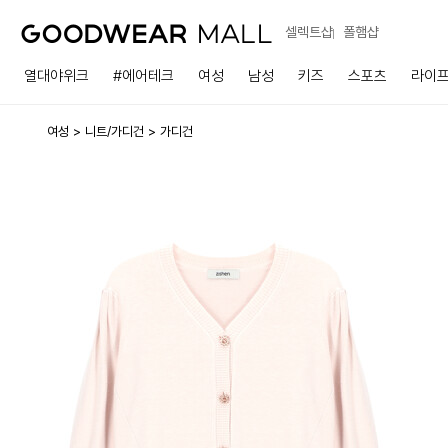
셀렉트샵
폴햄샵
열대야위크
#에어테크
여성
남성
키즈
스포츠
라이
여성
니트/가디건
가디건