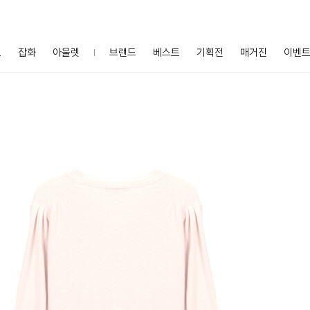
프
잡화
아울렛
브랜드
베스트
기획전
매거진
이벤