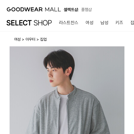
셀렉트샵
폴햄샵
라스트찬스
여성
남성
키즈
여성
아우터
집업