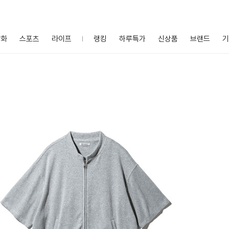
잡화
스포츠
라이프
랭킹
하루특가
신상품
브랜드
기