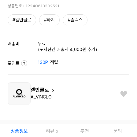
상품번호 :
1P240613382521
#앨빈클로
#바지
#슬랙스
배송비
무료
(도서산간 배송시 4,000원 추가)
130P
적립
포인트
앨빈클로
ALVINCLO
상품정보
리뷰
추천
문의
0