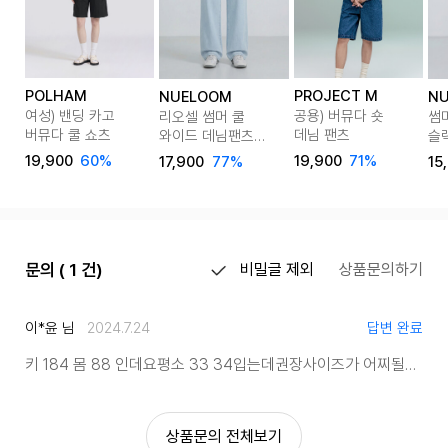
POLHAM
PROJECT M
NUELOOM
N
여성) 밴딩 카고
공용) 버뮤다 숏
리오셀 썸머 쿨
썸
버뮤다 쿨 쇼츠
데님 팬츠
와이드 데님팬츠
슬랙
(숏/롱) 5color
Bl
19,900
60%
19,900
71%
17,900
77%
15
문의 ( 1 건)
비밀글 제외
상품문의하기
이*윤 님
2024.7.24
답변 완료
키 184 몸 88 인데요
평소 33 34입는데
권장사이즈가 어찌될까요
상품문의 전체보기