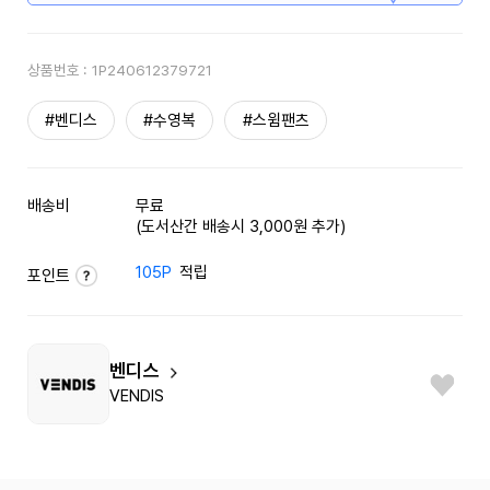
상품번호 :
1P240612379721
#벤디스
#수영복
#스윔팬츠
배송비
무료
(도서산간 배송시 3,000원 추가)
105P
적립
포인트
벤디스
VENDIS