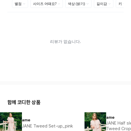
함께 코디한 상품
ame
ame
JANE Half sl
JANE Tweed Set-up_pink
Tweed Cro