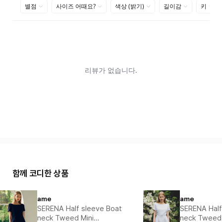
함께 코디한 상품
ame
ame
SERENA Half sleeve Boat
SERENA Half
neck Tweed Mini
neck Tweed 