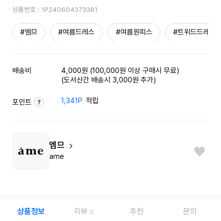
상품번호 :
1P240604373381
#엠므
#여름드레스
#여름원피스
#트위드드레스
배송비
4,000원 (100,000원 이상 구매시 무료)
(도서산간 배송시 3,000원 추가)
1,341P
적립
포인트
엠므
ame
상품정보
리뷰
추천
문의
0