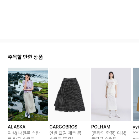
주목할 만한 상품
ALASKA
CARGOBROS
POLHAM
yy
여성) 나일론 스판
언발 프릴 체크 롱
[온라인 한정] 여성)
YY_