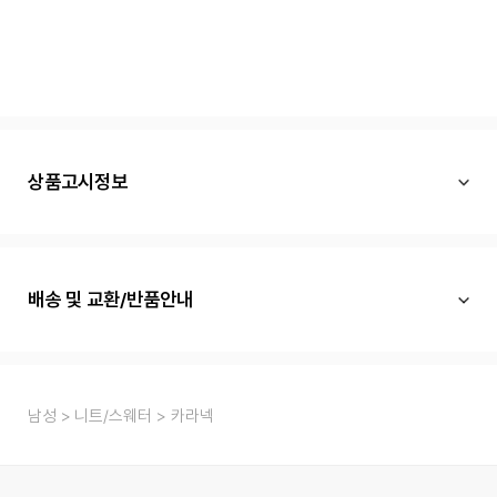
상품고시정보
배송 및 교환/반품안내
남성
니트/스웨터
카라넥