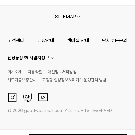
SITEMAP
고객센터
매장안내
멤버십 안내
단체주문문의
신성통상㈜ 사업자정보
회사소개
이용약관
개인정보처리방침
채무지급보증안내
고정형 영상정보처리기기 운영관리 방침
©
2026
goodwearmall.com ALL RIGHTS RESERVED