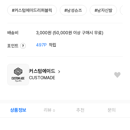
#커스텀에이드리퍼블릭
#남성슈즈
#남자신발
#
배송비
3,000원 (50,000원 이상 구매시 무료)
497P
적립
포인트
커스텀에이드
CUSTOMADE
상품정보
리뷰
추천
문의
0