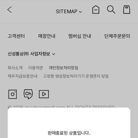
SITEMAP
고객센터
매장안내
멤버십 안내
단체주문문의
신성통상㈜ 사업자정보
회사소개
이용약관
개인정보처리방침
채무지급보증안내
고정형 영상정보처리기기 운영관리 방침
©
2026
goodwearmall.com ALL RIGHTS RESERVED
판매종료된 상품입니다.