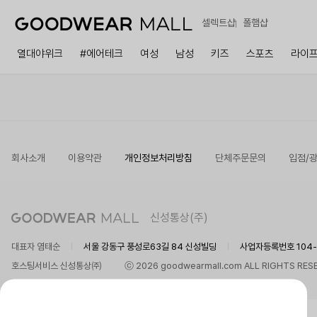
셀렉트샵
폴햄샵
열대야위크
#에어테크
여성
남성
키즈
스포츠
라이
회사소개
이용약관
개인정보처리방침
단체주문문의
입점/
신성통상(주)
대표자 염태순
서울 강동구 풍성로63길 84 신성빌딩
사업자등록번호 104-8
호스팅서비스 신성통상㈜
ⓒ 2026 goodwearmall.com ALL RIGHTS RES