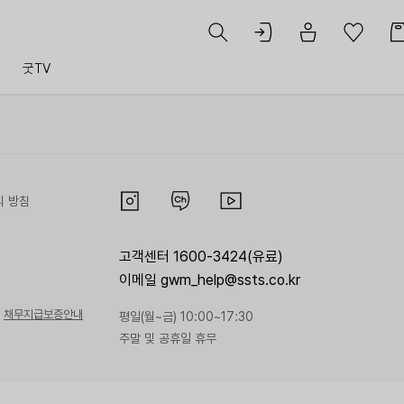
트
굿TV
리 방침
고객센터 1600-3424(유료)
이메일 gwm_help@ssts.co.kr
채무지급보증안내
평일(월~금) 10:00~17:30
주말 및 공휴일 휴무