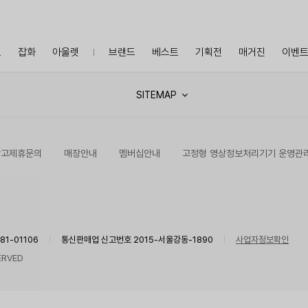
프
잡화
아울렛
브랜드
베스트
기획전
매거진
이벤
SITEMAP
광고제휴문의
매장안내
멤버십안내
고정형 영상정보처리기기 운영관
1-01106
통신판매업 신고번호 2015-서울강동-1890
사업자정보확인
ERVED