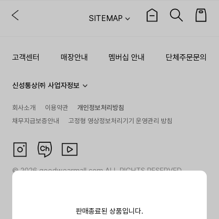
SITEMAP
고객센터
매장안내
멤버십 안내
단체주문문의
신성통상㈜ 사업자정보
회사소개
이용약관
개인정보처리방침
채무지급보증안내
고정형 영상정보처리기기 운영관리 방침
©
2026
goodwearmall.com ALL RIGHTS RESERVED
판매종료된 상품입니다.